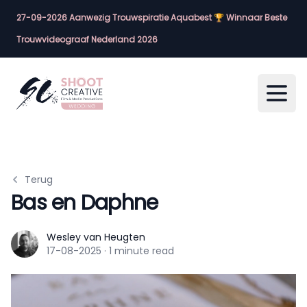
27-09-2026 Aanwezig Trouwspiratie Aquabest 🏆 Winnaar Beste
Trouwvideograaf Nederland 2026
Open
Terug
Bas en Daphne
Wesley van Heugten
Wesley van Heugten
17-08-2025
·
1 minute read