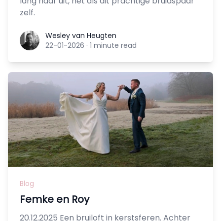
lang naar uit, net als dit prachtige bruidspaar
zelf.
Wesley van Heugten
Wesley van Heugten
22-01-2026
·
1 minute read
Blog
Femke en Roy
20.12.2025 Een bruiloft in kerstsferen. Achter