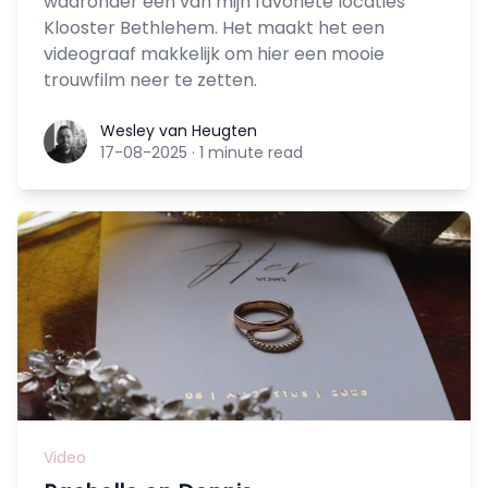
waaronder één van mijn favoriete locaties
Klooster Bethlehem. Het maakt het een
videograaf makkelijk om hier een mooie
trouwfilm neer te zetten.
Wesley van Heugten
Wesley van Heugten
17-08-2025
·
1 minute read
Video