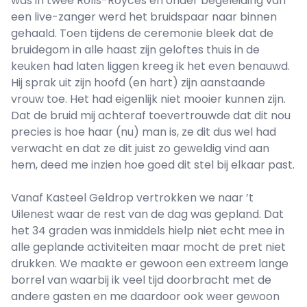
was in twee Rolls-Royces en onder begeleiding van
een live-zanger werd het bruidspaar naar binnen
gehaald. Toen tijdens de ceremonie bleek dat de
bruidegom in alle haast zijn geloftes thuis in de
keuken had laten liggen kreeg ik het even benauwd.
Hij sprak uit zijn hoofd (en hart) zijn aanstaande
vrouw toe. Het had eigenlijk niet mooier kunnen zijn.
Dat de bruid mij achteraf toevertrouwde dat dit nou
precies is hoe haar (nu) man is, ze dit dus wel had
verwacht en dat ze dit juist zo geweldig vind aan
hem, deed me inzien hoe goed dit stel bij elkaar past.
Vanaf Kasteel Geldrop vertrokken we naar ’t
Uilenest waar de rest van de dag was gepland. Dat
het 34 graden was inmiddels hielp niet echt mee in
alle geplande activiteiten maar mocht de pret niet
drukken. We maakte er gewoon een extreem lange
borrel van waarbij ik veel tijd doorbracht met de
andere gasten en me daardoor ook weer gewoon