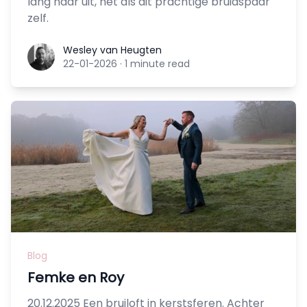
lang naar uit, net als dit prachtige bruidspaar
zelf.
Wesley van Heugten
Wesley van Heugten
22-01-2026
·
1 minute read
Blog
Femke en Roy
20.12.2025 Een bruiloft in kerstsferen. Achter