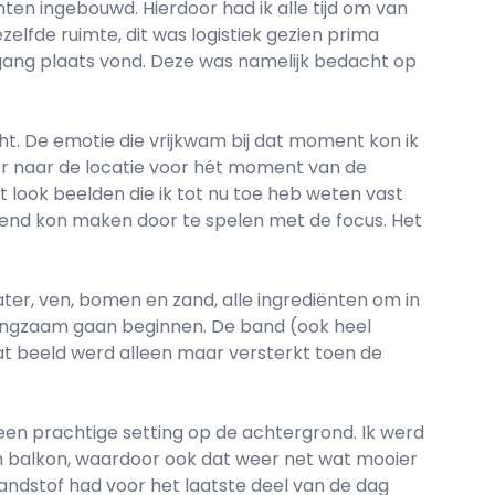
n ingebouwd. Hierdoor had ik alle tijd om van
elfde ruimte, dit was logistiek gezien prima
 gang plaats vond. Deze was namelijk bedacht op
ht. De emotie die vrijkwam bij dat moment kon ik
er naar de locatie voor hét moment van de
t look beelden die ik tot nu toe heb weten vast
nnend kon maken door te spelen met de focus. Het
ter, ven, bomen en zand, alle ingrediënten om in
 langzaam gaan beginnen. De band (ook heel
Dat beeld werd alleen maar versterkt toen de
en prachtige setting op de achtergrond. Ik werd
en balkon, waardoor ook dat weer net wat mooier
andstof had voor het laatste deel van de dag