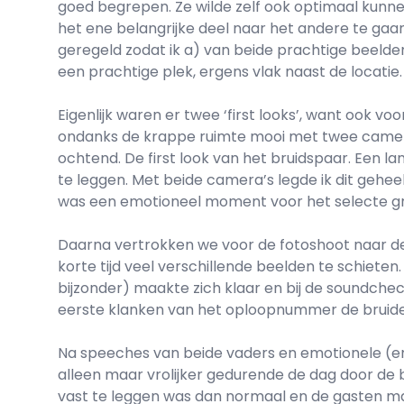
goed begrepen. Ze wilde zelf ook optimaal kunn
het ene belangrijke deel naar het andere te gaan.
geregeld zodat ik a) van beide prachtige beelde
een prachtige plek, ergens vlak naast de locatie.
Eigenlijk waren er twee ‘first looks’, want ook 
ondanks de krappe ruimte mooi met twee camera’
ochtend. De first look van het bruidspaar. Een la
te leggen. Met beide camera’s legde ik dit gehe
was een emotioneel moment voor het selecte gro
Daarna vertrokken we voor de fotoshoot naar de 
korte tijd veel verschillende beelden te schiet
bijzonder) maakte zich klaar en bij de soundche
eerste klanken van het oploopnummer de bruide
Na speeches van beide vaders en emotionele (en
alleen maar vrolijker gedurende de dag door de
vast te leggen was dan normaal en de gasten maa