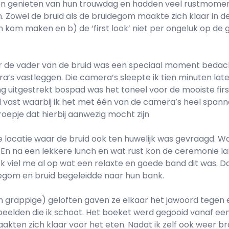
en genieten van hun trouwdag en hadden veel rustmomente
 Zowel de bruid als de bruidegom maakte zich klaar in dez
n kom maken en b) de ‘first look’ niet per ongeluk op de
voor de vader van de bruid was een speciaal moment bedac
s vastleggen. Die camera’s sleepte ik tien minuten lat
ng uitgestrekt bospad was het toneel voor de mooiste firs
el vast waarbij ik het met één van de camera’s heel spa
epje dat hierbij aanwezig mocht zijn
locatie waar de bruid ook ten huwelijk was gevraagd. Wa
en. En na een lekkere lunch en wat rust kon de ceremonie
ck viel me al op wat een relaxte en goede band dit was. 
gom en bruid begeleidde naar hun bank.
 grappige) geloften gaven ze elkaar het jawoord tegen e
 beelden die ik schoot. Het boeket werd gegooid vanaf e
kten zich klaar voor het eten. Nadat ik zelf ook weer br