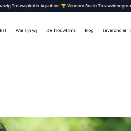
ezig Trouwspiratie Aquabest 🏆 Winnaar Beste Trouwvideograa
lijst
Wie zijn wij
De Trouwfilms
Blog
Leverancier T