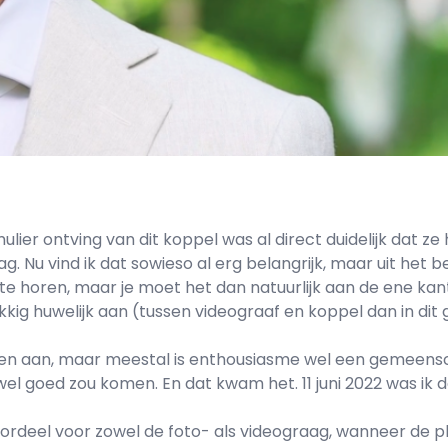
ulier ontving van dit koppel was al direct duidelijk dat z
ag. Nu vind ik dat sowieso al erg belangrijk, maar uit he
m te horen, maar je moet het dan natuurlijk aan de ene 
ukkig huwelijk aan (tussen videograaf en koppel dan in dit 
ven aan, maar meestal is enthousiasme wel een gemeens
el goed zou komen. En dat kwam het. 11 juni 2022 was ik 
ordeel voor zowel de foto- als videograag, wanneer de pla