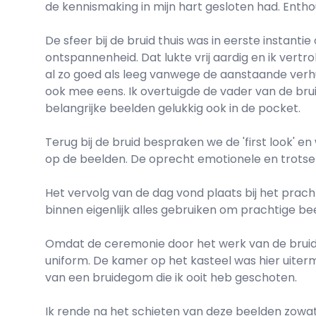
de kennismaking in mijn hart gesloten had. Enthousi
De sfeer bij de bruid thuis was in eerste insta
ontspannenheid. Dat lukte vrij aardig en ik vertr
al zo goed als leeg vanwege de aanstaande verhu
ook mee eens. Ik overtuigde de vader van de br
belangrijke beelden gelukkig ook in de pocket.
Terug bij de bruid bespraken we de 'first look' e
op de beelden. De oprecht emotionele en trotse bl
Het vervolg van de dag vond plaats bij het pracht
binnen eigenlijk alles gebruiken om prachtige b
Omdat de ceremonie door het werk van de bruide
uniform. De kamer op het kasteel was hier uiterm
van een bruidegom die ik ooit heb geschoten.
Ik rende na het schieten van deze beelden zowat