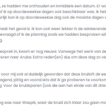
te, ze hadden me onthouden en inmiddels een datum. Er was
r of ik op doordeweekse dagen ook beschikbaar was. Ik h
uurlijk kan ik op doordeweekse dag ook de mooiste dagen 
aak het geval is. Ik kon ook weer lekker in de adviserend
s gevraagd of ik de planning zoals we hadden besproken wi
g.
esprek in, kwam er nog nieuws. Vanwege het werk van de 
eren naar Aruba. Extra reden(en) dus om deze dag zo veel
 voor mij ook al duidelijk geworden dat deze bruiloft de e
agend, pittig en vooral iets dat ik ga proberen te voorkome
 leg. Voor de bruidsparen (ook die aan het einde van dit dr
 was naar Waspik, waar de bruid zich klaar zou gaan make