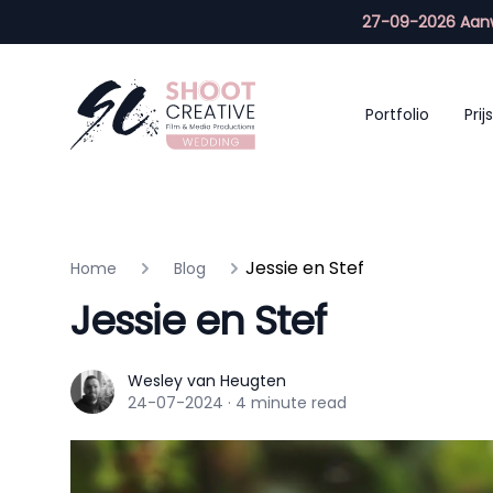
27-09-2026 Aanw
Portfolio
Prijs
Jessie en Stef
Home
Blog
Jessie en Stef
Wesley van Heugten
Wesley van Heugten
24-07-2024
·
4 minute read