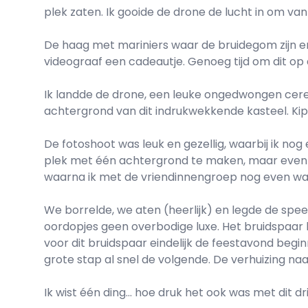
plek zaten. Ik gooide de drone de lucht in om v
De haag met mariniers waar de bruidegom zijn e
videograaf een cadeautje. Genoeg tijd om dit op 
Ik landde de drone, een leuke ongedwongen cere
achtergrond van dit indrukwekkende kasteel. Ki
De fotoshoot was leuk en gezellig, waarbij ik no
plek met één achtergrond te maken, maar even te
waarna ik met de vriendinnengroep nog even wat
We borrelde, we aten (heerlijk) en legde de speec
oordopjes geen overbodige luxe. Het bruidspaar 
voor dit bruidspaar eindelijk de feestavond begi
grote stap al snel de volgende. De verhuizing na
Ik wist één ding... hoe druk het ook was met dit dr