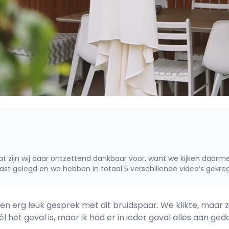
at zijn wij daar ontzettend dankbaar voor, want we kijken daarm
st gelegd en we hebben in totaal 5 verschillende video’s gekre
n erg leuk gesprek met dit bruidspaar. We klikte, maar z
l het geval is, maar ik had er in ieder gaval alles aan ge