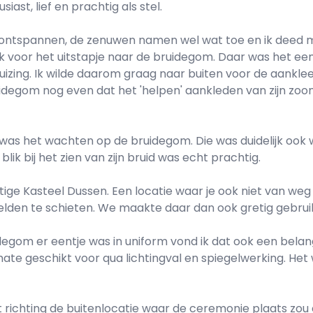
ast, lief en prachtig als stel.
ntie ontspannen, de zenuwen namen wel wat toe en ik deed
ok voor het uitstapje naar de bruidegom. Daar was het een 
izing. Ik wilde daarom graag naar buiten voor de aanklee
uidegom nog even dat het 'helpen' aankleden van zijn zo
n was het wachten op de bruidegom. Die was duidelijk ook 
ik bij het zien van zijn bruid was echt prachtig.
ige Kasteel Dussen. Een locatie waar je ook niet van weg 
eelden te schieten. We maakte daar dan ook gretig gebrui
gom er eentje was in uniform vond ik dat ook een belan
ate geschikt voor qua lichtingval en spiegelwerking. Het
 richting de buitenlocatie waar de ceremonie plaats zou 