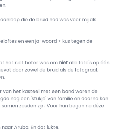
en.
anloop die de bruid had was voor mij als
eloftes en een ja-woord + kus tegen de
e of het niet beter was om
niet
alle foto's op één
vat door zowel de bruid als de fotograaf,
n.
lder van het kasteel met een band waren de
de nog een 'stukje' van familie en daarna kon
ap samen zouden zijn. Voor hun begon na déze
n naar Aruba. En dat lukte.