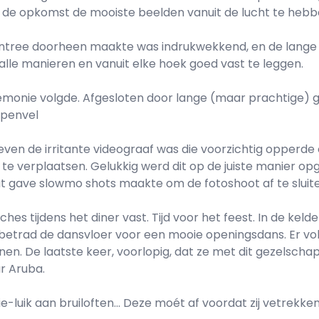
an de opkomst de mooiste beelden vanuit de lucht te hebb
ntree doorheen maakte was indrukwekkend, en de lange a
alle manieren en vanuit elke hoek goed vast te leggen.
monie volgde. Afgesloten door lange (maar prachtige) g
ppenvel
g even de irritante videograaf was die voorzichtig opperd
 verplaatsen. Gelukkig werd dit op de juiste manier opge
 gave slowmo shots maakte om de fotoshoot af te sluite
hes tijdens het diner vast. Tijd voor het feest. In de ke
betrad de dansvloer voor een mooie openingsdans. Er volg
nnen. De laatste keer, voorlopig, dat ze met dit gezelsch
ar Aruba.
ie-luik aan bruiloften... Deze moét af voordat zij vetrekke