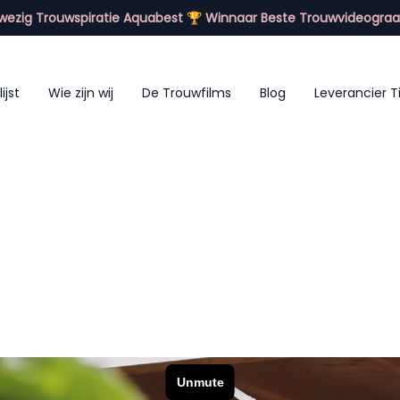
ezig Trouwspiratie Aquabest 🏆 Winnaar Beste Trouwvideograa
lijst
Wie zijn wij
De Trouwfilms
Blog
Leverancier T