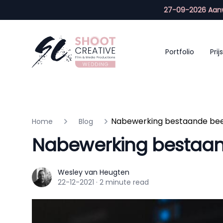
27-09-2026 Aanw
Portfolio
Prijs
Nabewerking bestaande be
Home
Blog
Nabewerking bestaa
Wesley van Heugten
Wesley van Heugten
22-12-2021
·
2 minute read