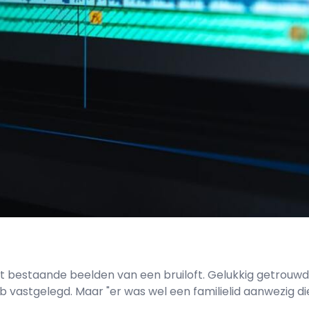
n met bestaande beelden van een bruiloft. Gelukkig getrou
eb vastgelegd. Maar "er was wel een familielid aanwezig die