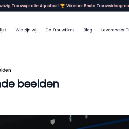
ezig Trouwspiratie Aquabest 🏆 Winnaar Beste Trouwvideograa
lijst
Wie zijn wij
De Trouwfilms
Blog
Leverancier T
elden
nde beelden