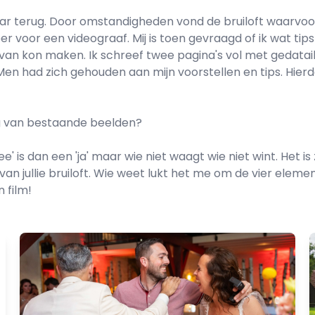
r terug. Door omstandigheden vond de bruiloft waarvoor 
r voor een videograaf. Mij is toen gevraagd of ik wat tips
van kon maken. Ik schreef twee pagina's vol met gedatail
en had zich gehouden aan mijn voorstellen en tips. Hierd
g van bestaande beelden?
nee' is dan een 'ja' maar wie niet waagt wie niet wint. H
n jullie bruiloft. Wie weet lukt het me om de vier element
n film!