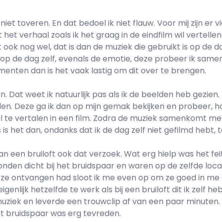
 niet toveren. En dat bedoel ik niet flauw. Voor mij zijn er 
t verhaal zoals ik het graag in de eindfilm wil vertellen. 
 ook nog wel, dat is dan de muziek die gebruikt is op de da
 op de dag zelf, evenals de emotie, deze probeer ik same
lementen dan is het vaak lastig om dit over te brengen.
n. Dat weet ik natuurlijk pas als ik de beelden heb gezie
en. Deze ga ik dan op mijn gemak bekijken en probeer, hoe
al te vertalen in een film. Zodra de muziek samenkomt me
is het dan, ondanks dat ik de dag zelf niet gefilmd hebt, 
van een bruiloft ook dat verzoek. Wat erg hielp was het 
stonden dicht bij het bruidspaar en waren op de zelfde loc
 ze ontvangen had sloot ik me even op om ze goed in me
 eigenlijk hetzelfde te werk als bij een bruiloft dit ik zelf
uziek en leverde een trouwclip af van een paar minuten.
t bruidspaar was erg tevreden.