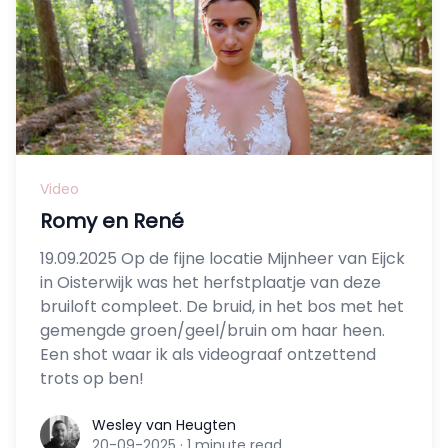
Video
Romy en René
19.09.2025 Op de fijne locatie Mijnheer van Eijck
in Oisterwijk was het herfstplaatje van deze
bruiloft compleet. De bruid, in het bos met het
gemengde groen/geel/bruin om haar heen.
Een shot waar ik als videograaf ontzettend
trots op ben!
Wesley van Heugten
Wesley van Heugten
20-09-2025
·
1 minute read