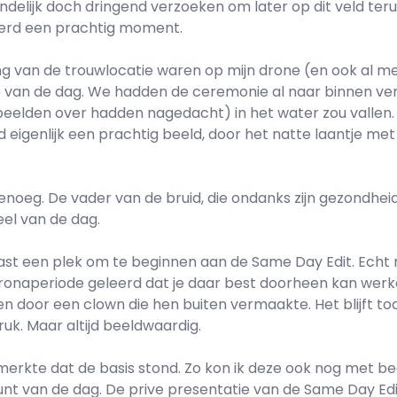
lijk doch dringend verzoeken om later op dit veld teru
werd een prachtig moment.
ng van de trouwlocatie waren op mijn drone (en ook al me
p van de dag. We hadden de ceremonie al naar binnen ve
elden over hadden nagedacht) in het water zou vallen. 
 eigenlijk een prachtig beeld, door het natte laantje me
enoeg. De vader van de bruid, die ondanks zijn gezondhe
eel van de dag.
lvast een plek om te beginnen aan de Same Day Edit. Echt r
oronaperiode geleerd dat je daar best doorheen kan werke
n door een clown die hen buiten vermaakte. Het blijft to
uk. Maar altijd beeldwaardig.
merkte dat de basis stond. Zo kon ik deze ook nog met be
nt van de dag. De prive presentatie van de Same Day Edit 