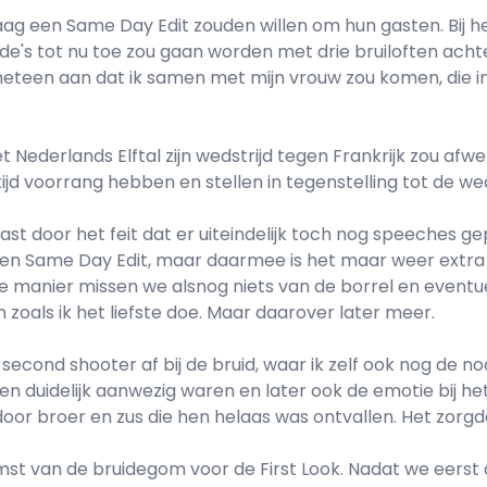
 graag een Same Day Edit zouden willen om hun gasten. Bij 
ode's tot nu toe zou gaan worden met drie bruiloften achte
al meteen aan dat ik samen met mijn vrouw zou komen, die
t Nederlands Elftal zijn wedstrijd tegen Frankrijk zou af
k altijd voorrang hebben en stellen in tegenstelling tot de w
ast door het feit dat er uiteindelijk toch nog speeches gep
n Same Day Edit, maar daarmee is het maar weer extra b
manier missen we alsnog niets van de borrel en eventuele 
oals ik het liefste doe. Maar daarover later meer.
second shooter af bij de bruid, waar ik zelf ook nog de n
 duidelijk aanwezig waren en later ook de emotie bij he
or broer en zus die hen helaas was ontvallen. Het zorgd
st van de bruidegom voor de First Look. Nadat we eerst d