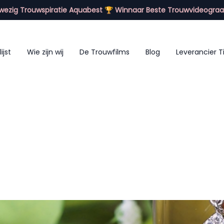
ezig Trouwspiratie Aquabest 🏆 Winnaar Beste Trouwvideograa
lijst
Wie zijn wij
De Trouwfilms
Blog
Leverancier T