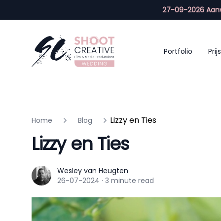
27-09-2026 Aanw
Portfolio
Prijs
Lizzy en Ties
Home
Blog
Lizzy en Ties
Wesley van Heugten
Wesley van Heugten
26-07-2024
·
3 minute read